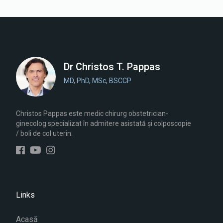
Dr Christos T. Pappas
MD, PhD, MSc, BSCCP
Christos Pappas este medic chirurg obstetrician-
ginecolog specializat în admitere asistată și colposcopie
/ boli de col uterin.
Links
Acasă