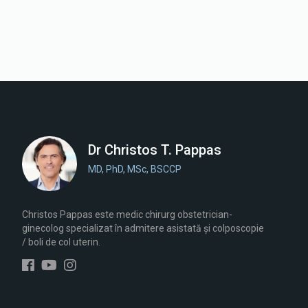
Dr Christos T. Pappas
MD, PhD, MSc, BSCCP
Christos Pappas este medic chirurg obstetrician-
ginecolog specializat în admitere asistată și colposcopie
/ boli de col uterin.