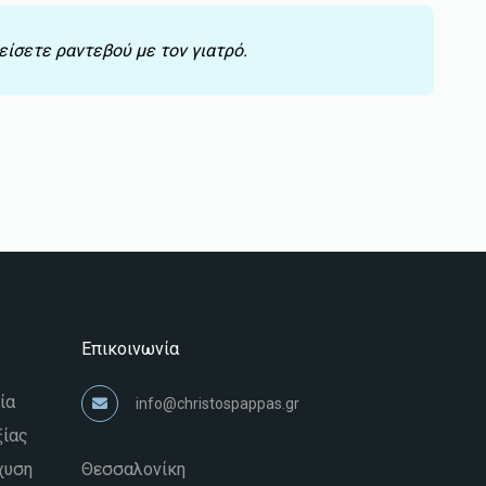
είσετε ραντεβού με τον γιατρό.
Επικοινωνία
ία
info@christospappas.gr
ίας
χυση
Θεσσαλονίκη